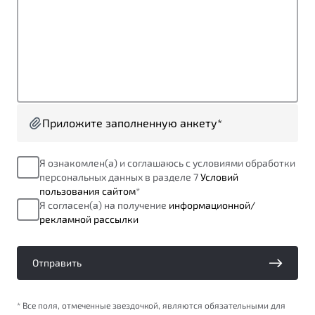
от 1 699 990 ₽*
Подробно
Обзор
В наличии
X70
Будьте еще более уверены на дорогах с программой
"Помощь на дорогах"
Автомобили в наличии
Тест-драйв
Приложите заполненную анкету*
Преимущества программы
Автокредит
Спецпредложения
Я ознакомлен(а) и соглашаюсь с условиями обработки
персональных данных в разделе 7
Условий
пользования сайтом
*
Запись на сервис
Я согласен(а) на получение
информационной/
Калькулятор ТО
рекламной рассылки
Универсальный кроссовер
Клиентская поддержка
от 2 499 990 ₽*
Отправить
Обзор
В наличии
* Все поля, отмеченные звездочкой, являются обязательными для