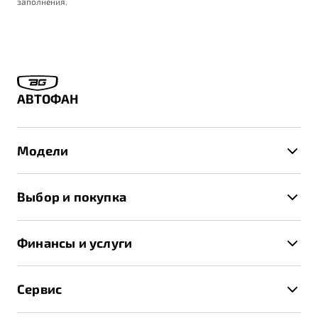
заполнения.
АВТОФАН
Модели
X50+
Выбор и покупка
S50
Автомобили в наличии
X70
Финансы и услуги
Спецпредложения и Акции
Автокредит
Записаться на тест-драйв
Сервис
Трейд-ин
Получить предложение