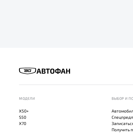
АВТОФАН
МОДЕЛИ
ВЫБОР И П
X50+
Автомобил
S50
Спецпредл
X70
Записаться
Получить 