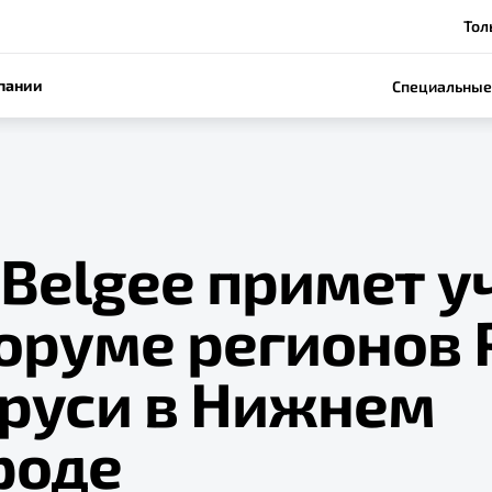
Толь
пании
Специальные
Belgee примет у
Форуме регионов
аруси в Нижнем
роде