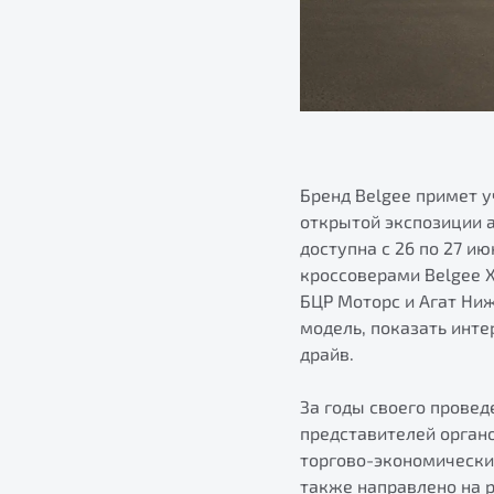
Бренд Belgee примет у
открытой экспозиции а
доступна с 26 по 27 и
кроссоверами Belgee 
БЦР Моторс и Агат Ни
модель, показать инте
драйв.
За годы своего прове
представителей органо
торгово-экономически
также направлено на 