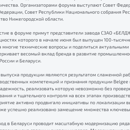
ничества. Организаторами форума выступают Совет Феде
Федерации, Совет Республики Национального собрания Ре
ство Нижегородской области.
стие в форуме примут представители завода СЗАО «БЕЛДЖ
ностях которого в начале июня был выпущен 100-тысячн
на многие технические вопросы и поделиться актуальными
черкивает весомый вклад бренда в развитие промышленно
России и Беларуси.
выпуска продукции являются результатом слаженной ра
зводственных компетенций и признания продукции Belgee 
надежность, реализовать которую невозможно без провер
ания и тщательного контроля на всех этапах производств
приятие активно продвигало инициативы по локализации 
уже успешно реализовано замещение множества ключевы
вод в Беларуси проводит масштабную модернизацию ряда