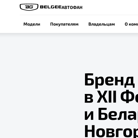
АВТОФАН
Модели
Покупателям
Владельцам
О ком
Бренд 
в XII 
и Бел
Новго