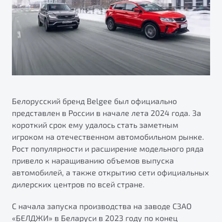
ПОДДЕРЖКА
Автокредит
О дилерском центре
Трейд-ин
Гарантия Belgee
Правовая информация
Яркий кроссовер
Страхование
Belgee Линк
от 2 219 990 ₽*
Расчет КАСКО
Belgee Клуб
Обзор
В наличии
Belgee Плюс
Реферальная программа
Белорусский бренд Belgee был официально
S50
представлен в России в начале лета 2024 года. За
Клиентская поддержка
короткий срок ему удалось стать заметным
Помощь на дорогах
игроком на отечественном автомобильном рынке.
Рост популярности и расширение модельного ряда
привело к наращиванию объемов выпуска
автомобилей, а также открытию сети официальных
дилерских центров по всей стране.
С начала запуска производства на заводе СЗАО
Узнайте о специальных выгодах при покупке
Элегантный и практичный седан
«БЕЛДЖИ» в Беларуси в 2023 году по конец
автомобиля Belgee