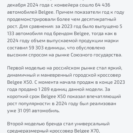
от 1 699 990 ₽*
декабря 2024 года с конвейера сошло 64 436
Подробно
автомобилей Belgee. Причем показатели год к году
продемонстрировали более чем десятикратный
Обзор
В наличии
рост. Для сравнения: за 2023 год было выпущено 5
133 автомобиля под брендом Belgee, тогда как в
X70
Будьте еще более уверены на дорогах с программой
2024 году объем выпускаемой продукции марки
"Помощь на дорогах"
Автомобили в наличии
составил 59 303 единицы, что обусловлено
Тест-драйв
Преимущества программы
высоким спросом на рынке Союзного государства.
Автокредит
Спецпредложения
Первой моделью на российском рынке стал яркий,
динамичный и маневренный городской кроссовер
Belgee X50. С момента начала продаж в конце 2023
Запись на сервис
года продано 1 289 единиц данной модели. За
Калькулятор ТО
короткий срок Belgee X50 показал впечатляющий
Универсальный кроссовер
Клиентская поддержка
рост популярности: в 2024 году был реализован
от 2 499 990 ₽*
уже 31 091 автомобиль.
Обзор
В наличии
Второй моделью бренда стал универсальный
среднеразмерный кроссовер Belgee X70,