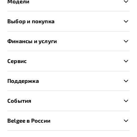
Модели
X50+
Выбор и покупка
S50
Автомобили в наличии
X70
Финансы и услуги
Спецпредложения и Акции
Автокредит
Записаться на тест-драйв
Сервис
Трейд-ин
Получить предложение
Записаться на сервис
Страхование
Поддержка
Руководство по эксплуатации
Расчет КАСКО
Гарантия Belgee
Техническое обслуживание
События
Клиентская поддержка
Калькулятор ТО
Новости
Помощь на дорогах
Belgee в России
Контакты
Belgee Линк
О бренде