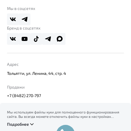
Belgee Клуб
О дилерском центре
Мы в соцсетях
Belgee Плюс
Правовая информация
Реферальная программа
Бренд в соцсетях
Адрес
Тольятти, ул. Ленина, 44, стр. 4
Продажи
+7 (8482) 270-797
Мы используем файлы куки для полноценного функционирования
сайта. Вы всегда можете отключить файлы куки в настройках
© 2026
вашего браузера. Продолжая использовать сайт, вы соглашаетесь
Правовая информация
Подробнее
на сбор и использование файлов куки, и подтверждаете
Политика конфиденциальности персональных данных
ознакомление с информацией по сбору, использованию и
Официальный сайт Belgee в России